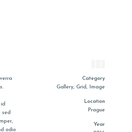
Prague
Year
2016
NDATIONS
BLOG
CONTACT
iverra
Category
s.
Gallery, Grid, Image
Location
 id
Prague
r sed
emper,
Year
nd odio