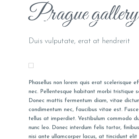
Prague gallery
Duis vulputate
HOME
CEREMONIES
FEE
Duis vulputate, erat at hendrerit
Phasellus non lorem quis erat scelerisque e
nec. Pellentesque habitant morbi tristique
Donec mattis fermentum diam, vitae dictum
condimentum nec, faucibus vitae est. Fusce 
tellus at imperdiet. Vestibulum commodo dui 
nunc leo. Donec interdum felis tortor, finibus 
nisi ante ullamcorper lacus, at tincidunt elit