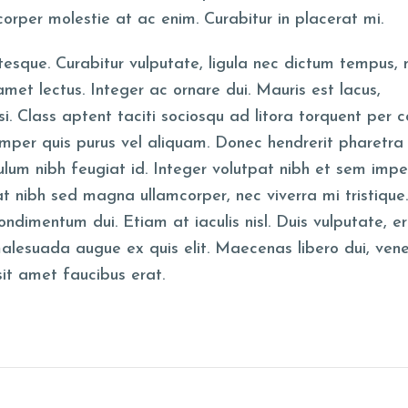
mcorper molestie at ac enim. Curabitur in placerat mi.
tesque. Curabitur vulputate, ligula nec dictum tempus,
t amet lectus. Integer ac ornare dui. Mauris est lacus,
nisi. Class aptent taciti sociosqu ad litora torquent per 
mper quis purus vel aliquam. Donec hendrerit pharetra
ibulum nibh feugiat id. Integer volutpat nibh et sem impe
t nibh sed magna ullamcorper, nec viverra mi tristique
 condimentum dui. Etiam at iaculis nisl. Duis vulputate, e
n malesuada augue ex quis elit. Maecenas libero dui, ven
sit amet faucibus erat.