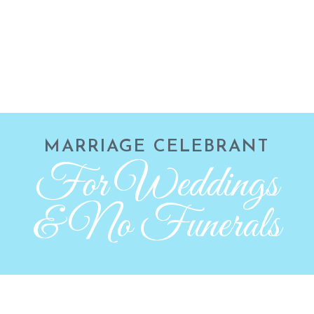
MARRIAGE CELEBRANT
For Weddings
& No Funerals