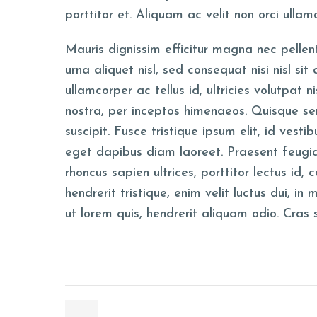
porttitor et. Aliquam ac velit non orci ulla
Mauris dignissim efficitur magna nec pellen
PRAGUE GALLERY
urna aliquet nisl, sed consequat nisi nisl si
ullamcorper ac tellus id, ultricies volutpat 
nostra, per inceptos himenaeos. Quisque se
suscipit. Fusce tristique ipsum elit, id vest
eget dapibus diam laoreet. Praesent feugia
rhoncus sapien ultrices, porttitor lectus id,
hendrerit tristique, enim velit luctus dui, i
ut lorem quis, hendrerit aliquam odio. Cras 