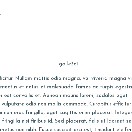
, erat at hendrerit
S
FAQS
RECOMME
fficitur. Nullam mattis odio magna, vel viverra magna v
 senectus et netus et malesuada fames ac turpis egesta
 est convallis et. Aenean mauris lorem, sodales eget
vulputate odio non mollis commodo. Curabitur efficitur
non eros fringilla, eget sagittis enim placerat. Intege
fringilla nisi finibus id. Sed placerat, felis ut laoreet s
 metus non nibh. Fusce suscipit orci est, tincidunt eleife