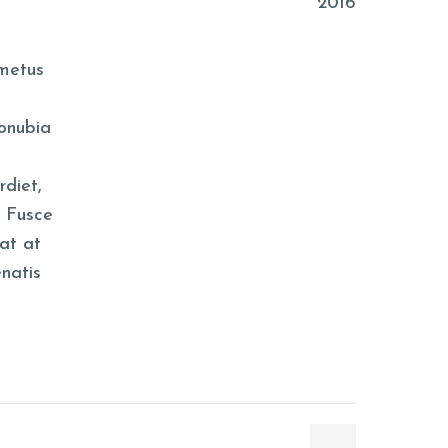
2016
 metus
conubia
rdiet,
. Fusce
rat at
enatis